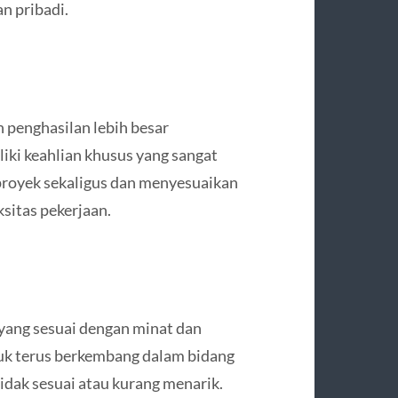
n pribadi.
 penghasilan lebih besar
liki keahlian khusus yang sangat
royek sekaligus dan menyesuaikan
ksitas pekerjaan.
 yang sesuai dengan minat dan
uk terus berkembang dalam bidang
idak sesuai atau kurang menarik.