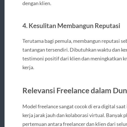
dengan klien.
4. Kesulitan Membangun Reputasi
Terutama bagi pemula, membangun reputasi seba
tantangan tersendiri. Dibutuhkan waktu dan ke
testimoni positif dari klien dan meningkatkan k
kerja.
Relevansi Freelance dalam Duni
Model freelance sangat cocok di era digital saa
kerja jarak jauh dan kolaborasi virtual. Banyak 
pertemuan antara freelancer dan klien dari sel